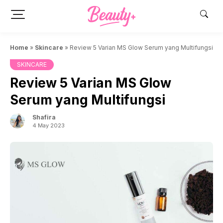
Skip
to
content
Home
»
Skincare
»
Review 5 Varian MS Glow Serum yang Multifungsi
SKINCARE
Review 5 Varian MS Glow
Serum yang Multifungsi
Shafira
4 May 2023