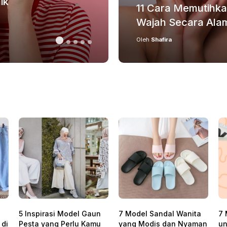
ik
7 Rekomendasi Lip 
11 Cara Memutihk
untuk Bibir Kering
Wajah Secara Ala
MAKE UP
Oleh
Shafira
5 Inspirasi Model Gaun
7 Model Sandal Wanita
7 
 di
Pesta yang Perlu Kamu
yang Modis dan Nyaman
un