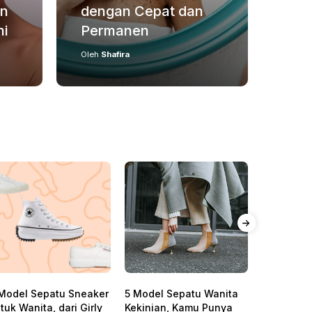
Serum Terbaik
Menge
an
dengan Cepat dan
yan
Peny
mi
Permanen
Tah
SKINC
Oleh
Shafira
Oleh
S
Model Sepatu Sneaker
5 Model Sepatu Wanita
12 Merk S
tuk Wanita, dari Girly
Kekinian, Kamu Punya
Muka Terb