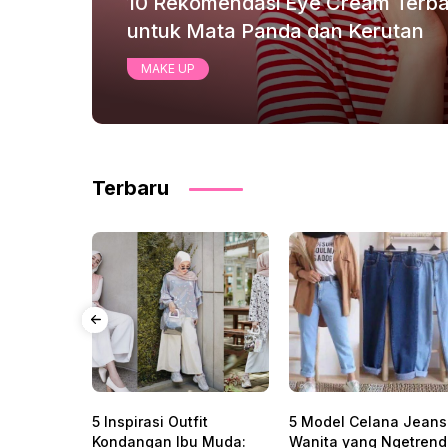
10 Rekomendasi Eye Cream Terba
untuk Mata Panda dan Kerutan
MAKE UP
Terbaru
si Sabun
5 Inspirasi Outfit
5 Model Celana Jeans
k Kulit
Kondangan Ibu Muda:
Wanita yang Ngetrend