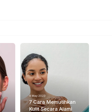
4 May 2023
7 Cara Memutihkan
4 May
Oleh
Shaf
Kulit Secara Alami
12 