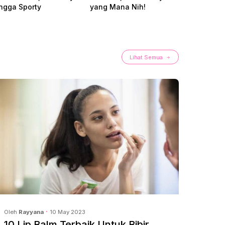
ngga Sporty
yang Mana Nih!
Membersi
Lihat Semua
Oleh
Rayyana
10 May 2023
Oleh
Ra
10 Lip Balm Terbaik Untuk Bibir
10 R