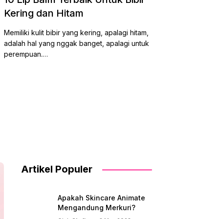
Kering dan Hitam
Terb
Keru
Memiliki kulit bibir yang kering, apalagi hitam,
Memili
adalah hal yang nggak banget, apalagi untuk
merepo
perempuan.…
berlapi
Artikel Populer
Apakah Skincare Animate
Mengandung Merkuri?