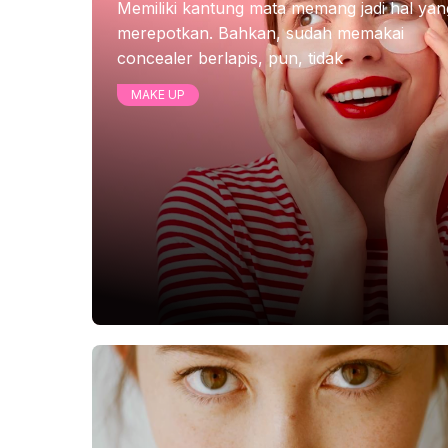
Memiliki kantung mata memang jadi hal yan
merepotkan. Bahkan, sudah memakai
concealer berlapis, pun, tidak
MAKE UP