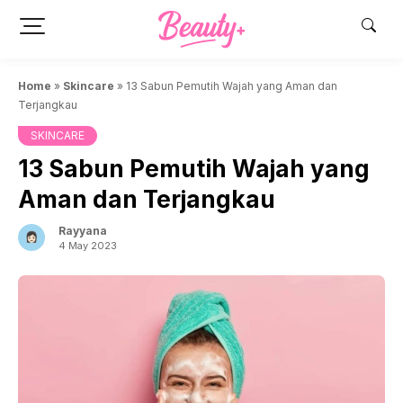
Skip
to
content
Home
»
Skincare
»
13 Sabun Pemutih Wajah yang Aman dan
Terjangkau
SKINCARE
13 Sabun Pemutih Wajah yang
Aman dan Terjangkau
Rayyana
4 May 2023