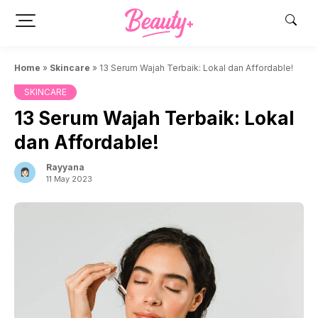
Skip
to
content
Home
»
Skincare
»
13 Serum Wajah Terbaik: Lokal dan Affordable!
SKINCARE
13 Serum Wajah Terbaik: Lokal
dan Affordable!
Rayyana
11 May 2023