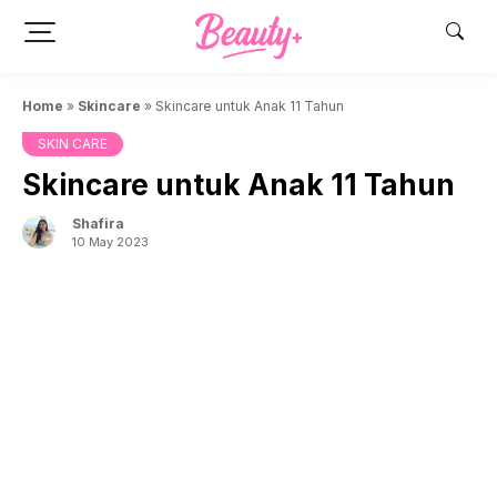
Skip
to
content
Home
»
Skincare
»
Skincare untuk Anak 11 Tahun
SKIN CARE
Skincare untuk Anak 11 Tahun
Shafira
10 May 2023