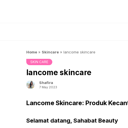
Skip
to
content
Home
»
Skincare
»
lancome skincare
SKIN CARE
lancome skincare
Shafira
7 May 2023
Lancome Skincare: Produk Kecant
Selamat datang, Sahabat Beauty