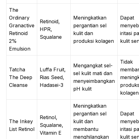
The
Ordinary
Meningkatkan
Dapat
Retinoid,
Granactive
pergantian sel
menyeb
HPR,
Retinoid
kulit dan
iritasi p
Squalane
2%
produksi kolagen
kulit sen
Emulsion
Tidak
Mengangkat sel-
Tatcha
Luffa Fruit,
memban
sel kulit mati dan
The Deep
Rias Seed,
mening
menyeimbangkan
Cleanse
Hadasei-3
produks
pH kulit
kolagen
Meningkatkan
pergantian sel
Dapat
Retinol,
The Inkey
kulit dan
menyeb
Squalane,
List Retinol
membantu
iritasi p
Vitamin E
menghilangkan
kulit sen