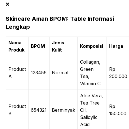
❌
Skincare Aman BPOM: Table Informasi
Lengkap
Nama
Jenis
BPOM
Komposisi
Harga
Produk
Kulit
Collagen,
Product
Green
Rp
123456
Normal
A
Tea,
200.000
Vitamin C
Aloe Vera,
Tea Tree
Product
Rp
654321
Berminyak
Oil,
B
150.000
Salicylic
Acid