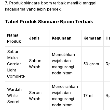
7. Produk skincare bpom terbaik memiliki tanggal
kadaluarsa yang lebih pendek.
Tabel Produk Skincare Bpom Terbaik
Nama
Jenis
Kegunaan
Kemasan
H
Produk
Sabun
Memutihkan
Muka
Sabun
wajah dan
Garnier
50 gram
R
Wajah
mengurangi
Light
noda hitam
Complete
Mencerahkan
Wardah
Serum
wajah dan
White
17 ml
R
Wajah
mengurangi
Secret
noda hitam