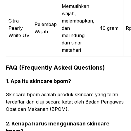
Memutihkan
wajah,
Citra
melembapkan,
Pelembap
Pearly
dan
40 gram
R
Wajah
White UV
melindungi
dari sinar
matahari
FAQ (Frequently Asked Questions)
1. Apa itu skincare bpom?
Skincare bpom adalah produk skincare yang telah
terdaftar dan diuji secara ketat oleh Badan Pengawas
Obat dan Makanan (BPOM).
2. Kenapa harus menggunakan skincare