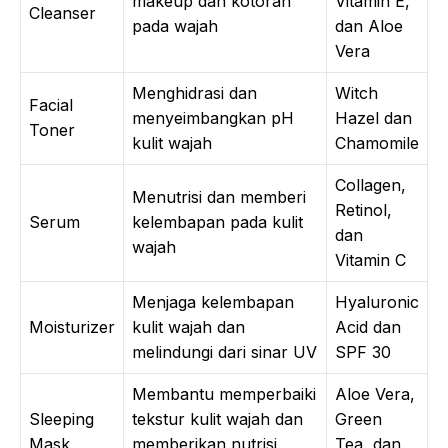
makeup dan kotoran
Vitamin E,
Cleanser
pada wajah
dan Aloe
Vera
Menghidrasi dan
Witch
Facial
menyeimbangkan pH
Hazel dan
Toner
kulit wajah
Chamomile
Collagen,
Menutrisi dan memberi
Retinol,
Serum
kelembapan pada kulit
dan
wajah
Vitamin C
Menjaga kelembapan
Hyaluronic
Moisturizer
kulit wajah dan
Acid dan
melindungi dari sinar UV
SPF 30
Membantu memperbaiki
Aloe Vera,
Sleeping
tekstur kulit wajah dan
Green
Mask
memberikan nutrisi
Tea, dan