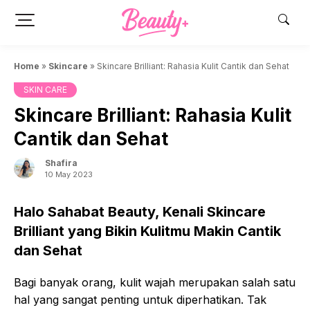
Skip
to
content
Home
»
Skincare
»
Skincare Brilliant: Rahasia Kulit Cantik dan Sehat
SKIN CARE
Skincare Brilliant: Rahasia Kulit
Cantik dan Sehat
Shafira
10 May 2023
Halo Sahabat Beauty, Kenali Skincare
Brilliant yang Bikin Kulitmu Makin Cantik
dan Sehat
Bagi banyak orang, kulit wajah merupakan salah satu
hal yang sangat penting untuk diperhatikan. Tak