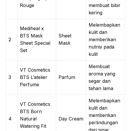
Rouge
membuat bibir
kering
Melembapkan
Mediheal x
kulit dan
BTS Mask
Sheet
2
memberikan
Sheet Special
Mask
nutrisi pada
Set
kulit
Membuat
VT Cosmetics
aroma yang
3
BTS L’atelier
Parfum
segar dan
Perfume
tahan lama
Melembapkan
VT Cosmetics
kulit dan
BTS Born
memberikan
4
Natural
Day Cream
perlindungan
Watering Fit
dari sinar