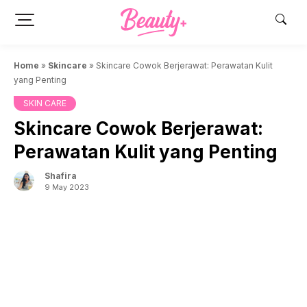
Skip
to
content
Home
»
Skincare
»
Skincare Cowok Berjerawat: Perawatan Kulit
yang Penting
SKIN CARE
Skincare Cowok Berjerawat:
Perawatan Kulit yang Penting
Shafira
9 May 2023