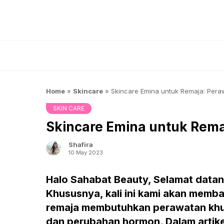
Skip
to
content
Home
»
Skincare
»
Skincare Emina untuk Remaja: Peraw
SKIN CARE
Skincare Emina untuk Rema
Shafira
10 May 2023
Halo Sahabat Beauty, Selamat datang 
Khususnya, kali ini kami akan memba
remaja membutuhkan perawatan khu
dan perubahan hormon. Dalam artike