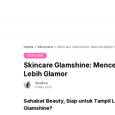
Skip
to
content
Home
»
Skincare
»
Skincare Glamshine: Mencerahkan K
SKIN CARE
Skincare Glamshine: Mence
Lebih Glamor
Shafira
8 May 2023
Sahabat Beauty, Siap untuk Tampil 
Glamshine?