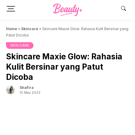
Skip
to
content
Home
»
Skincare
»
Skincare Maxie Glow: Rahasia Kulit Bersinar yang
Patut Dicoba
SKIN CARE
Skincare Maxie Glow: Rahasia
Kulit Bersinar yang Patut
Dicoba
Shafira
10 May 2023