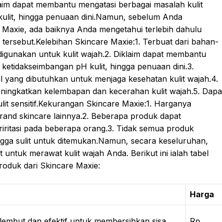
laim dapat membantu mengatasi berbagai masalah kulit
 kulit, hingga penuaan dini.Namun, sebelum Anda
axie, ada baiknya Anda mengetahui terlebih dahulu
tersebut.Kelebihan Skincare Maxie:1. Terbuat dari bahan-
digunakan untuk kulit wajah.2. Diklaim dapat membantu
, ketidakseimbangan pH kulit, hingga penuaan dini.3.
l yang dibutuhkan untuk menjaga kesehatan kulit wajah.4.
ingkatkan kelembapan dan kecerahan kulit wajah.5. Dapa
lit sensitif.Kekurangan Skincare Maxie:1. Harganya
rand skincare lainnya.2. Beberapa produk dapat
riritasi pada beberapa orang.3. Tidak semua produk
ingga sulit untuk ditemukan.Namun, secara keseluruhan,
 untuk merawat kulit wajah Anda. Berikut ini ialah tabel
roduk dari Skincare Maxie:
Harga
embut dan efektif untuk membersihkan sisa
Rp