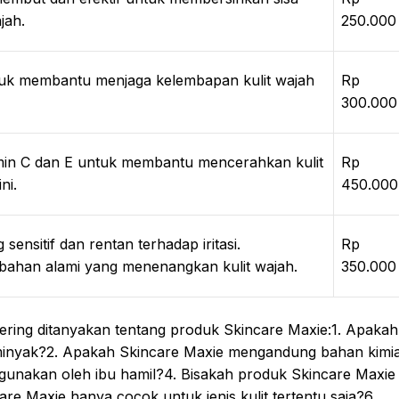
jah.
250.000
tuk membantu menjaga kelembapan kulit wajah
Rp
300.000
in C dan E untuk membantu mencerahkan kulit
Rp
ni.
450.000
sensitif dan rentan terhadap iritasi.
Rp
bahan alami yang menenangkan kulit wajah.
350.000
sering ditanyakan tentang produk Skincare Maxie:1. Apakah
rminyak?2. Apakah Skincare Maxie mengandung bahan kimi
unakan oleh ibu hamil?4. Bisakah produk Skincare Maxie
e Maxie hanya cocok untuk jenis kulit tertentu saja?6.