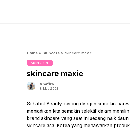
Skip
to
content
Home
»
Skincare
»
skincare maxie
SKIN CARE
skincare maxie
Shafira
8 May 2023
Sahabat Beauty, seiring dengan semakin bany
menjadikan kita semakin selektif dalam memili
brand skincare yang saat ini sedang naik dau
skincare asal Korea yang menawarkan produk s