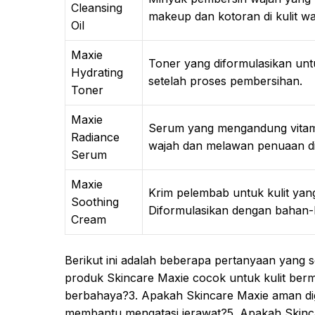
Cleansing
makeup dan kotoran di kulit wa
Oil
Maxie
Toner yang diformulasikan un
Hydrating
setelah proses pembersihan.
Toner
Maxie
Serum yang mengandung vitam
Radiance
wajah dan melawan penuaan di
Serum
Maxie
Krim pelembab untuk kulit yang 
Soothing
Diformulasikan dengan bahan-
Cream
Berikut ini adalah beberapa pertanyaan yang 
produk Skincare Maxie cocok untuk kulit be
berbahaya?3. Apakah Skincare Maxie aman dig
membantu mengatasi jerawat?5. Apakah Skincar