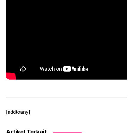
[addtoany]
Artikel Terkait