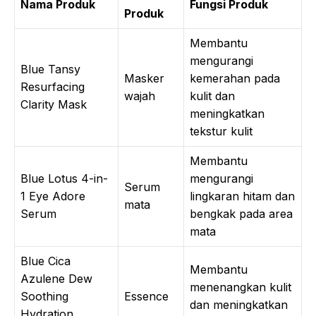
Nama Produk
Fungsi Produk
Produk
Membantu
mengurangi
Blue Tansy
Masker
kemerahan pada
Resurfacing
wajah
kulit dan
Clarity Mask
meningkatkan
tekstur kulit
Membantu
Blue Lotus 4-in-
mengurangi
Serum
1 Eye Adore
lingkaran hitam dan
mata
Serum
bengkak pada area
mata
Blue Cica
Membantu
Azulene Dew
menenangkan kulit
Soothing
Essence
dan meningkatkan
Hydration