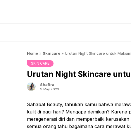
Skip
to
content
Home
»
Skincare
»
Urutan Night Skincare untuk Maksim
SKIN CARE
Urutan Night Skincare untu
Shafira
9 May 2023
Sahabat Beauty, tahukah kamu bahwa merawat k
kulit di pagi hari? Mengapa demikian? Karena 
meregenerasi diri dan memperbaiki kerusakan ya
semua orang tahu bagaimana cara merawat kuli