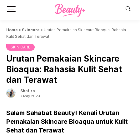
Skip
to
content
Home
»
Skincare
»
Urutan Pemakaian Skincare Bioaqua: Rahasia
Kulit Sehat dan Terawat
SKIN CARE
Urutan Pemakaian Skincare
Bioaqua: Rahasia Kulit Sehat
dan Terawat
Shafira
7 May 2023
Salam Sahabat Beauty! Kenali Urutan
Pemakaian Skincare Bioaqua untuk Kulit
Sehat dan Terawat