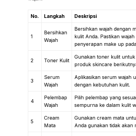
No.
Langkah
Deskripsi
Bersihkan wajah dengan m
Bersihkan
1
kulit Anda. Pastikan waja
Wajah
penyerapan make up pada 
Gunakan toner kulit unt
2
Toner Kulit
produk skincare berikutny
Serum
Aplikasikan serum wajah un
3
Wajah
dengan kebutuhan kulit.
Pelembap
Pilih pelembap yang sesua
4
Wajah
sempurna ke dalam kulit 
Cream
Gunakan cream mata untuk 
5
Mata
Anda gunakan tidak akan m