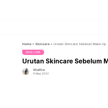
Skip
to
content
Home
»
Skincare
»
Urutan Skincare Sebelum Make Up
SKIN CARE
Urutan Skincare Sebelum 
Shafira
9 May 2023