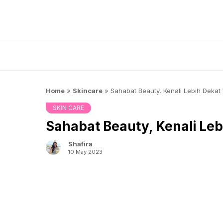
Skip
to
content
Home
»
Skincare
»
Sahabat Beauty, Kenali Lebih Dekat
SKIN CARE
Sahabat Beauty, Kenali Leb
Shafira
10 May 2023