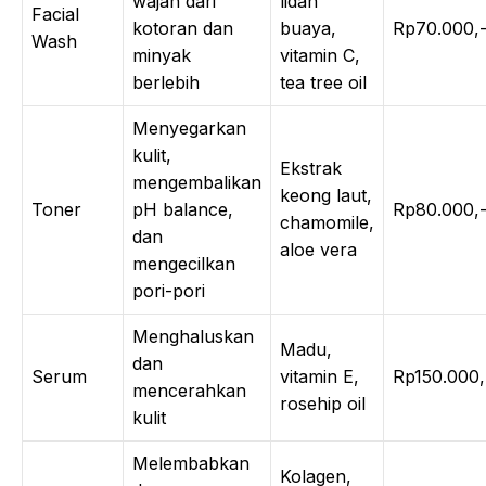
wajah dari
lidah
Facial
kotoran dan
buaya,
Rp70.000,
Wash
minyak
vitamin C,
berlebih
tea tree oil
Menyegarkan
kulit,
Ekstrak
mengembalikan
keong laut,
Toner
pH balance,
Rp80.000,
chamomile,
dan
aloe vera
mengecilkan
pori-pori
Menghaluskan
Madu,
dan
Serum
vitamin E,
Rp150.000,
mencerahkan
rosehip oil
kulit
Melembabkan
Kolagen,